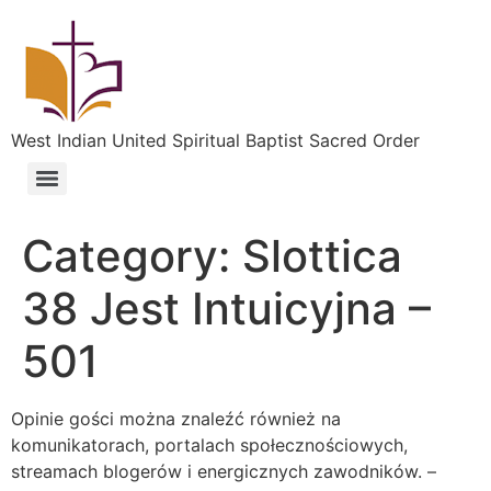
West Indian United Spiritual Baptist Sacred Order
Category:
Slottica
38 Jest Intuicyjna –
501
Opinie gości można znaleźć również na
komunikatorach, portalach społecznościowych,
streamach blogerów i energicznych zawodników. –